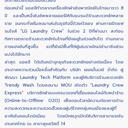
ซักภายใต้แบรนด์ของตัวเอง
ก่อนหน้านี้ แอลจีทำตลาดเครื่องซักผ้าเชิงพาณิชย์ในไทยมาราว 8
ปี และเป็นหนึ่งในซัพพลายเออร์ให้กับแบรนด์ร้านสะดวกซักหลาย
ราย จนกระทั่งเริ่มลงมาเล่นในธุรกิจนี้ด้วยตัวเอง ผ่านการเปิดแฟ
รนไชส์ “LG Laundry Crew” ในช่วง 2 ปีที่ผ่านมา สะท้อน
ทิศทางตลาดร้านสะดวกซักในไทยที่ยังอยู่ในช่วงเติบโต ท่ามกลาง
การแข่งขันที่สูงขึ้น แต่ก็ยังมีพื้นที่ให้ผู้เล่นรายใหม่เข้ามาชิงส่วน
แบ่งได้อีกมาก
ล่าสุด แอลจี ได้เดินหน้ารุกธุรกิจสะดวกซักอย่างต่อเนื่อง โดย
ประกาศความร่วมมือครั้งสำคัญกับ บริษัท เออเบิ้นเวย์ จำกัด ผู้
พัฒนา Laundry Tech Platform และผู้ให้บริการร้านสะดวกซัก
Trendy Wash โดยลงนาม MOU เปิดตัว "Laundry Crew
Express" บริการซักผ้าแบบครบวงจรที่เชื่อมออนไลน์กับหน้าร้าน
(Online-to-Offline: O2O) เพื่อตอบโจทย์ความต้องการด้าน
ความสะดวกและความรวดเร็วของผู้บริโภคกลุ่มคนเมืองและผู้ที่
อาศัยในคอนโดมิเนียม โดยปักหมุดเปิดให้บริการสาขาแรกใน
ประเทศไทย ณ สาขาสุขสวัสดิ์ 14