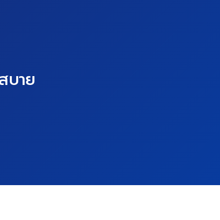
 สบาย
”