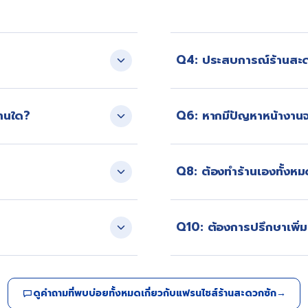
ความเชี่ยวชาญด้านบริการอัตโน
Q4: ประสบการณ์ร้านสะ
ครื่อง ทำตลาด และบริหาร
ทีมงานสะสมประสบการณ์จากการ
้านใด?
Q6: หากมีปัญหาหน้างานจะ
จริงในหลายพื้นที่ทั่วประเทศ
วามน่าเชื่อถือของแบรนด์ และ
ทีมงานจะช่วยวิเคราะห์ทันที
Q8: ต้องทำร้านเองทั้งห
บริษัท
นเปิดร้านจนถึงหลังเปิด
มีทีมช่วยประเมินพื้นที่และ
Q10: ต้องการปรึกษาเพิ่ม
กรรม เพื่อให้ได้มาตรฐานการ
สามารถติดต่อผ่านโทรศัพท์ L
เบื้องต้นได้
ดูคำถามที่พบบ่อยทั้งหมดเกี่ยวกับแฟรนไชส์ร้านสะดวกซัก
→