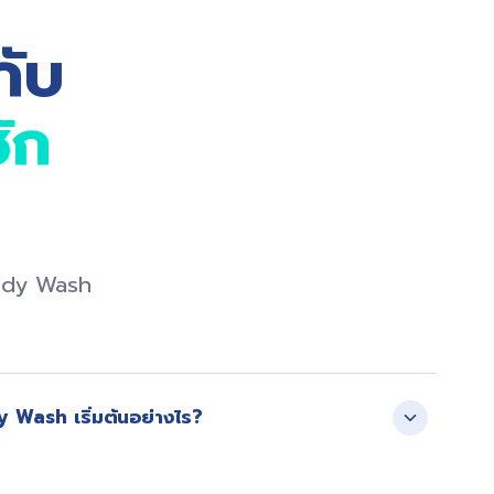
กับ
ัก
endy Wash
y Wash เริ่มต้นอย่างไร?
บริษัท เออเบิ้นเวย์ จำกัด ซึ่งก่อตั้งในปี 2009 และต่อยอด