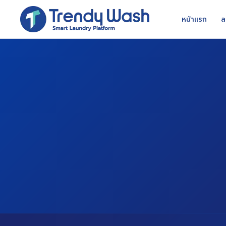
หน้าแรก
ล
FOUNDED
BRANCHES
HEADQUARTERS
2009
600+
Bangkok, TH