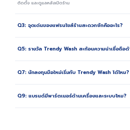
ติดตั้ง และดูแลหลังเปิดร้าน
Q3: จุดเด่นของแฟรนไชส์ร้านสะดวกซักคืออะไร?
จุดเด่นคือการดูแลครบวงจร ตั้งแต่ลงทุน ออกแบบ ติดตั้งเ
Q5: รางวัล Trendy Wash สะท้อนความน่าเชื่อถือด
จัดการตลอดอายุสัญญา
รางวัลที่ได้รับสะท้อนมาตรฐานแฟรนไชส์ นวัตกรรมบริการ ค
Q7: นักลงทุนมือใหม่เริ่มกับ Trendy Wash ได้ไหม?
บทบาทผู้นำในธุรกิจร้านสะดวกซัก
ได้ มีระบบ onboarding และทีมงานช่วยทุกขั้นตอนตั้งแต่ก่อ
Q9: แบรนด์มีพาร์ตเนอร์ด้านเครื่องและระบบไหม?
ดำเนินการ
มีความร่วมมือกับแบรนด์เครื่องซักอบเชิงพาณิชย์และอุตสาห
ใช้งานจริง