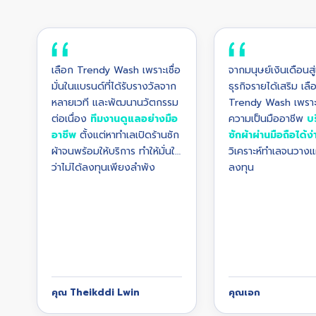
สาขาท่าข้าม ซอย14
สาขาตลาดสี่มุมเมือง
เลือก Trendy Wash เพราะเชื่อ
จากมนุษย์เงินเดือนสู
มั่นในแบรนด์ที่ได้รับรางวัลจาก
ธุรกิจรายได้เสริม เลื
หลายเวที และพัฒนานวัตกรรม
Trendy Wash เพราะม
ต่อเนื่อง
ทีมงานดูแลอย่างมือ
ความเป็นมืออาชีพ
บร
อาชีพ
ตั้งแต่หาทำเลเปิดร้านซัก
ซักผ้าผ่านมือถือได้ง
ผ้าจนพร้อมให้บริการ ทำให้มั่นใจ
วิเคราะห์ทำเลจนวาง
ว่าไม่ได้ลงทุนเพียงลำพัง
ลงทุน
คุณ Theikddi Lwin
คุณเอก