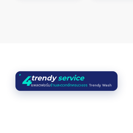
4
✦
trendy
service
แพลตฟอร์ม
ร้านสะดวกซักครบวงจร
Trendy Wash