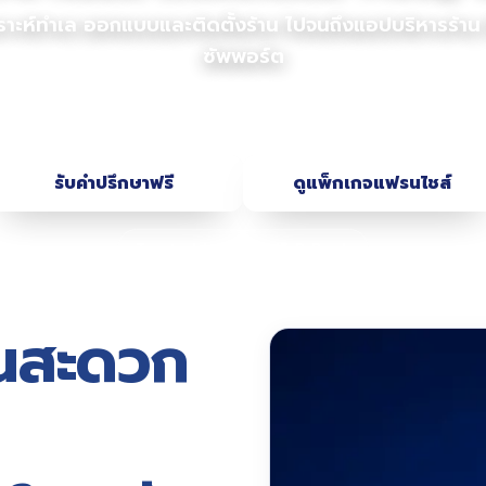
เคราะห์ทำเล ออกแบบและติดตั้งร้าน ไปจนถึงแอปบริหารร้าน 
ซัพพอร์ต
รับคำปรึกษาฟรี
ดูแพ็กเกจแฟรนไชส์
Trusted by LG, SME D Bank
้านสะดวก