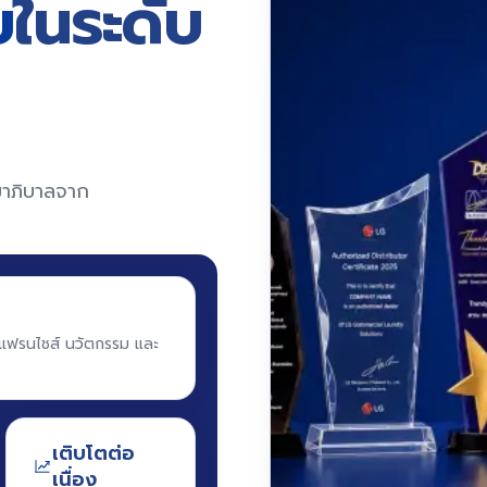
บ
ในระดับ
มาภิบาลจาก
นแฟรนไชส์ นวัตกรรม และ
เติบโตต่อ
เนื่อง