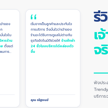
รี
สาขา Premium ซอยแบริ่ง 10
่เจ้าของ
เริ่มจากเป็นลูกค้าและประทับใจ
เจ
อก
การบริการ จึงมั่นใจว่าเจ้าของ
ั่นใจใน
ร้านจะได้รับการดูแลไม่ต่างกัน
ิหารร้าน
ธุรกิจอัตโนมัติช่วยให้
ร้านซักผ้า
จร
่าย
ตั้งแต่
24 ชั่วโมงบริหารได้คล่องตัว
แผนการ
ขึ้น
ฟังประส
Trendy 
บริการจ
คุณ ณัฐชนม์