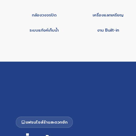
กล้องวงจรปิด
เครื่องแลกเหรียญ
ระบบแท้งค์เก็บน้ำ
งาน Built-in
แฟรนไชส์ร้านสะดวกซัก