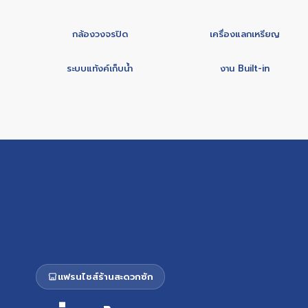
กล้องวงจรปิด
เครื่องแลกเหรียญ
ระบบแท้งค์เก็บน้ำ
งาน Built-in
แฟรนไชส์ร้านสะดวกซัก